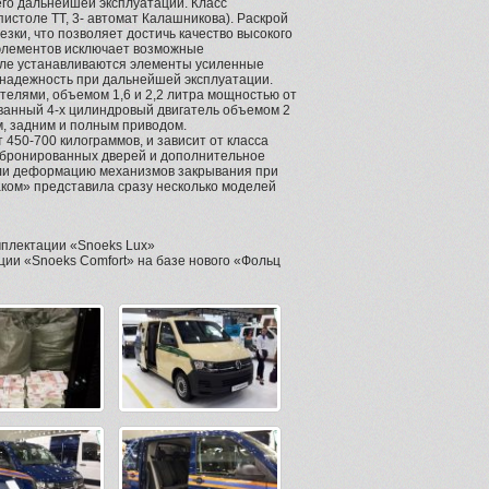
его дальнейшей эксплуатации. Класс
пистоле ТТ, 3- автомат Калашникова). Раскрой
ки, что позволяет достичь качество высокого
еэлементов исключает возможные
иле устанавливаются элементы усиленные
 надежность при дальнейшей эксплуатации.
елями, объемом 1,6 и 2,2 литра мощностью от
ованный 4-х цилиндровый двигатель объемом 2
м, задним и полным приводом.
450-700 килограммов, и зависит от класса
 бронированных дверей и дополнительное
или деформацию механизмов закрывания при
аком» представила сразу несколько моделей
мплектации «Snoeks Lux»
ции «Snoeks Comfort» на базе нового «Фольц