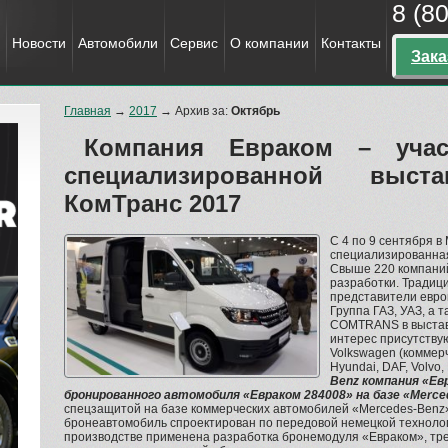
8 (8
Новости
Автомобили
Сервис
О компании
Контакты
Зака
Главная
→
2017
→
Архив за:
Октябрь
Компания Евраком – учас
специализированной выс
КомТранс 2017
C 4 по 9 сентября 
специализированна
Свыше 220 компаний
разработки. Традиц
представители евр
Группа ГАЗ, УАЗ, а 
COMTRANS в выстав
интерес присутству
Volkswagen (коммерч
Hyundai, DAF, Volvo
Benz компания «Ев
бронированного автомобиля «Евраком 284008» на базе «Merce
спецзащитой на базе коммерческих автомобилей «Mercedes-Benz
бронеавтомобиль спроектирован по передовой немецкой технолог
производстве применена разработка бронемодуля «Евраком», тр