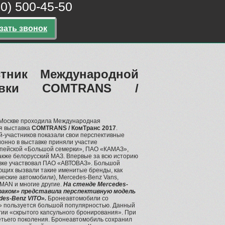
00) 500-45-50
зать звонок
тник Международной
тавки COMTRANS /
в Москве проходила Международная
я выставка
COMTRANS / КомТранс 2017
.
-участников показали свои перспективные
ионно в выставке приняли участие
опейской «Большой семерки», ПАО «КАМАЗ»,
также белорусский МАЗ. Впервые за всю историю
ке участвовал ПАО «АВТОВАЗ». Большой
ющих вызвали такие именитые бренды, как
еские автомобили), Mercedes-Benz Vans,
, MAN и многие другие.
На стенде Mercedes-
раком» представила перспективную модель
des-Benz VITO».
Бронеавтомобили со
» пользуется большой популярностью. Данный
ии «скрытого капсульного бронирования». При
етьего поколения. Бронеавтомобиль сохранил