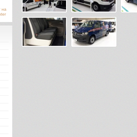
 на
ter