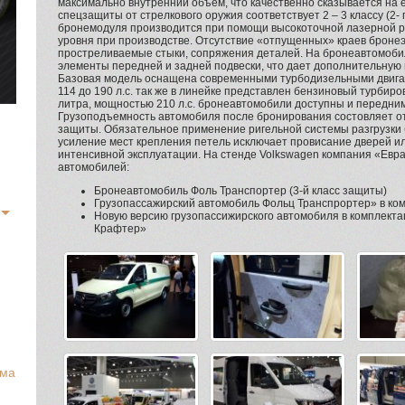
максимально внутренний объем, что качественно сказывается на 
спецзащиты от стрелкового оружия соответствует 2 – 3 классу (2- 
бронемодуля производится при помощи высокоточной лазерной рез
уровня при производстве. Отсутствие «отпущенных» краев брон
простреливаемые стыки, сопряжения деталей. На бронеавтомоб
элементы передней и задней подвески, что дает дополнительную
Базовая модель оснащена современными турбодизельными двигат
114 до 190 л.с. так же в линейке представлен бензиновый турбир
литра, мощностью 210 л.с. бронеавтомобили доступны и передни
Грузоподъемность автомобиля после бронирования состовляет от 
защиты. Обязательное применение ригельной системы разгрузки
усиление мест крепления петель исключает провисание дверей 
интенсивной эксплуатации. На стенде Volkswagen компания «Евр
автомобилей:
Бронеавтомобиль Фоль Транспортер (3-й класс защиты)
Грузопассажирский автомобиль Фольц Транспрортер» в ко
Новую версию грузопассижирского автомобиля в комплекта
Крафтер»
ома